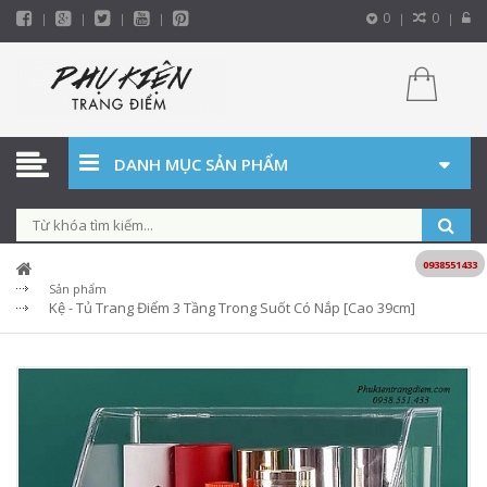
0
0
DANH MỤC SẢN PHẨM
0938551433
Sản phẩm
Kệ - Tủ Trang Điểm 3 Tầng Trong Suốt Có Nắp [Cao 39cm]