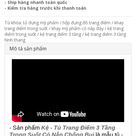
- Ship hàng nhanh toàn quốc
- Kiểm tra hàng trước khi thanh toán
Từ khóa:
tủ đựng mỹ phẩm
/
hộp đựng đồ trang điểm
/
khay
trang điểm trong suốt
/
khay mỹ phẩm có nắp đậy
/
kệ trang
điểm trong suốt
/
kệ trang điểm 3 tầng
/
kệ trang điểm 3 tầng
hình thang
Mô tả sản phẩm
- Sản phẩm
Kệ - Tủ Trang Điểm 3 Tầng
Trong Suốt Có Nắp Chống Bụi
là mẫu tủ -