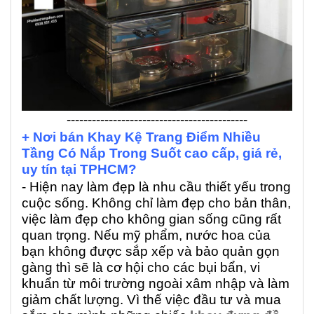
-------------------------------------------
+ Nơi bán Khay Kệ Trang Điểm Nhiều
Tầng Có Nắp Trong Suốt cao cấp, giá rẻ,
uy tín tại TPHCM?
- Hiện nay làm đẹp là nhu cầu thiết yếu trong
cuộc sống. Không chỉ làm đẹp cho bản thân,
việc làm đẹp cho không gian sống cũng rất
quan trọng. Nếu mỹ phẩm, nước hoa của
bạn không được sắp xếp và bảo quản gọn
gàng thì sẽ là cơ hội cho các bụi bẩn, vi
khuẩn từ môi trường ngoài xâm nhập và làm
giảm chất lượng. Vì thế việc đầu tư và mua