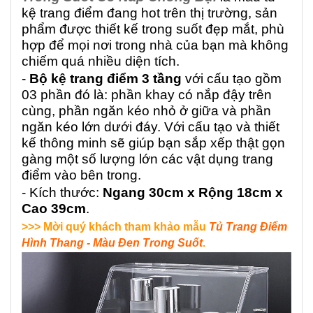
kệ trang điểm đang hot trên thị trường, sản
phẩm được thiết kế trong suốt đẹp mắt, phù
hợp để mọi nơi trong nhà của bạn mà không
chiếm quá nhiều diện tích.
-
Bộ kệ trang điểm 3 tầng
với cấu tạo gồm
03 phần đó là: phần khay có nắp đậy trên
cùng, phần ngăn kéo nhỏ ở giữa và phần
ngăn kéo lớn dưới đáy. Với cấu tạo và thiết
kế thông minh sẽ giúp bạn sắp xếp thật gọn
gàng một số lượng lớn các vật dụng trang
điểm vào bên trong.
- Kích thước:
Ngang 30cm x Rộng 18cm x
Cao 39cm
.
>>> Mời quý khách tham khảo mẫu
Tủ Trang Điểm
Hình Thang - Màu Đen Trong Suốt
.