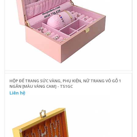
HỘP ĐỂ TRANG SỨC VÀNG, PHỤ KIỆN, NỮ TRANG VỎ GỖ 1
NGĂN [MÀU VÀNG CAM] - TS1GC
Liên hệ