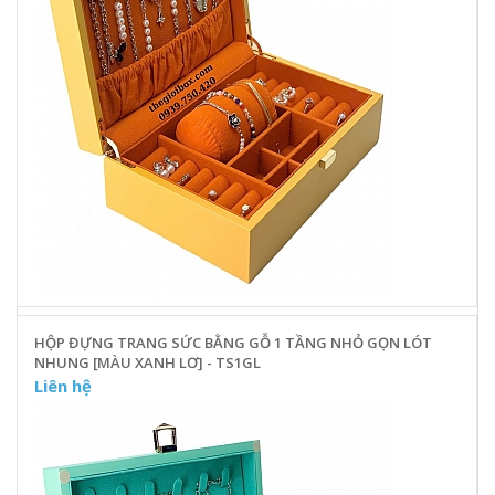
HỘP ĐỰNG TRANG SỨC BẰNG GỖ 1 TẦNG NHỎ GỌN LÓT
NHUNG [MÀU XANH LƠ] - TS1GL
Liên hệ