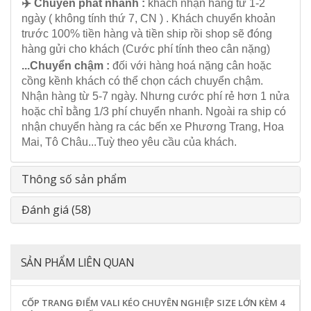
✈️ Chuyển phát nhanh :
khách nhận hàng từ 1-2
ngày ( không tính thứ 7, CN ) . Khách chuyển khoản
trước 100% tiền hàng và tiền ship rồi shop sẽ đóng
hàng gửi cho khách (Cước phí tính theo cân nặng)
...Chuyển chậm :
đối với hàng hoá nặng cân hoặc
cồng kềnh khách có thể chọn cách chuyển chậm.
Nhận hàng từ 5-7 ngày. Nhưng cước phí rẻ hơn 1 nửa
hoặc chỉ bằng 1/3 phí chuyển nhanh. Ngoài ra ship có
nhận chuyển hàng ra các bến xe Phương Trang, Hoa
Mai, Tô Châu...Tuỳ theo yêu cầu của khách.
Thông số sản phẩm
Đánh giá (58)
SẢN PHẨM LIÊN QUAN
CỐP TRANG ĐIỂM VALI KÉO CHUYÊN NGHIỆP SIZE LỚN KÈM 4