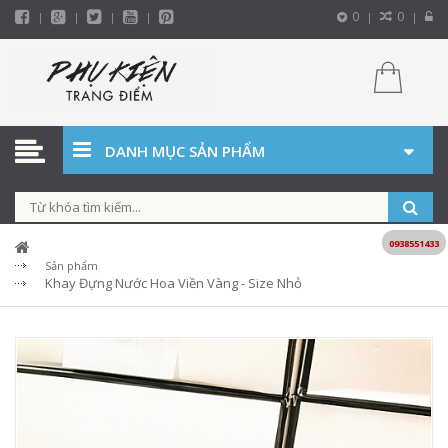
0
0
DANH MỤC SẢN PHẨM
0938551433
Sản phẩm
Khay Đựng Nước Hoa Viền Vàng - Size Nhỏ