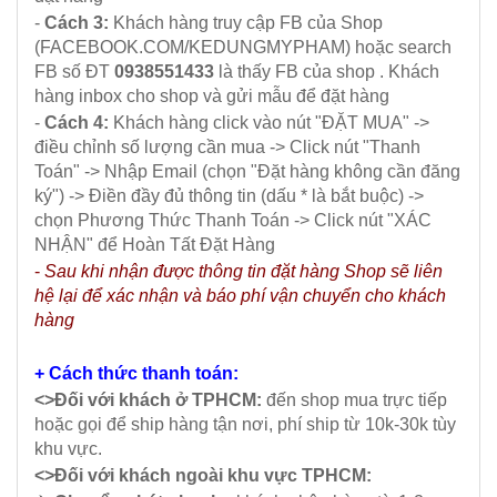
-
Cách 3:
Khách hàng truy cập FB của Shop
(
FACEBOOK.COM/KEDUNGMYPHAM
) hoặc search
FB số ĐT
0938551433
là thấy FB của shop . Khách
hàng inbox cho shop và gửi mẫu để đặt hàng
-
Cách 4:
Khách hàng click vào nút "ĐẶT MUA" ->
điều chỉnh số lượng cần mua -> Click nút "Thanh
Toán" -> Nhập Email (chọn "Đặt hàng không cần đăng
ký") -> Điền đầy đủ thông tin (dấu * là bắt buộc) ->
chọn Phương Thức Thanh Toán -> Click nút "XÁC
NHẬN" để Hoàn Tất Đặt Hàng
-
Sau khi nhận được thông tin đặt hàng Shop sẽ liên
hệ lại để xác nhận và báo phí vận chuyển cho khách
hàng
+ Cách thức thanh toán:
<>Đối với khách ở TPHCM:
đến shop mua trực tiếp
hoặc gọi để ship hàng tận nơi, phí ship từ 10k-30k tùy
khu vực.
<>Đối với khách ngoài khu vực TPHCM: