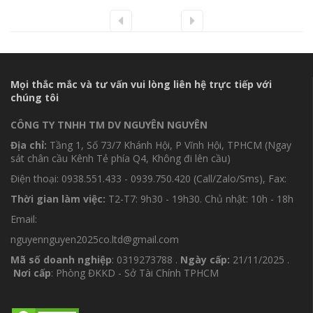
Mọi thắc mắc và tư vấn vui lòng liên hệ trực tiếp với
chúng tôi
CÔNG TY TNHH TM DV NGUYÊN NGUYÊN
Địa chỉ:
Tầng 1, Số 73/7 Khánh Hội, P Vĩnh Hội, TPHCM (Ngay
sát chân cầu Kênh Tẻ phía Q4, Không đi lên cầu)
Điện thoại: 0938.551.433 - 0939.750.420 (Call/Zalo/Sms), Fax:
Thời gian làm việc:
T2-T7: 9h30 - 19h30. Chủ nhật: 10h - 18h
Email:
nguyennguyen2025co.ltd@gmail.com
Mã số doanh nghiệp
: 0319273788 .
Ngày cấp:
21/11/2025 .
Nơi cấp
: Phòng ĐKKD - Sở Tài Chính TPHCM