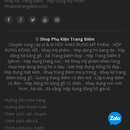
Khay Kệ Trang Điểm - Hộp Đựng Mỹ Phẩm -
Phukientrangdiem.com
©
Shop Phụ Kiện Trang Điểm
Chuyên cung cấp sỉ & lẻ HỘP KHAY ĐỰNG MỸ PHẨM - HỘP
ĐỰNG ĐỒNG HỒ - Khay mỹ phẩm - Hop dong ho bang da - hộp
đồng hồ bằng gỗ - Kệ Trang Điểm Đẹp - Hộp Trang Điểm ở
tphcm - Hộp đựng trang sức - Kệ Khay mỹ phẩm nhiều tầng -
mua hop dung dong ho o dau - bán hộp đựng đồng hồ đẹp -
hộp đựng mắt kính - Khay trang điểm mica trong - Khay kệ trang
điểm bằng gỗ - Gương trang điểm có đèn led - Cốp trang điểm
có đèn - Hộp đồng hồ bằng gỗ 12 chiếc - Khay đựng son môi
hcm , hà nội , đà nẵng. Hộp đựng đồng hồ giá rẻ,
Hướng dẫn mua hàng
Hướng dẫn thanh toán
Chính sách vận chuyển
Chính sách đổi trả
Chính sách bảo hành