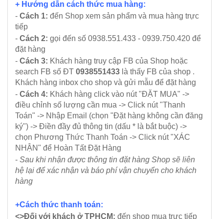
+ Hướng dẫn cách thức mua hàng:
-
Cách 1:
đến Shop xem sản phẩm và mua hàng trực
tiếp
-
Cách 2:
gọi đến số 0938.551.433 - 0939.750.420 để
đặt hàng
-
Cách 3:
Khách hàng truy cập FB của Shop hoặc
search FB số ĐT
0938551433
là thấy FB của shop .
Khách hàng inbox cho shop và gửi mẫu để đặt hàng
-
Cách 4:
Khách hàng click vào nút "ĐẶT MUA" ->
điều chỉnh số lượng cần mua -> Click nút "Thanh
Toán" -> Nhập Email (chọn "Đặt hàng không cần đăng
ký") -> Điền đầy đủ thông tin (dấu * là bắt buộc) ->
chọn Phương Thức Thanh Toán -> Click nút "XÁC
NHẬN" để Hoàn Tất Đặt Hàng
-
Sau khi nhận được thông tin đặt hàng Shop sẽ liên
hệ lại để xác nhận và báo phí vận chuyển cho khách
hàng
+Cách thức thanh toán:
<>Đối với khách ở TPHCM:
đến shop mua trực tiếp