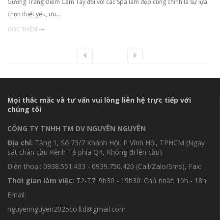
Gương Trang Điểm Cầm Tay đối với các Spa làm đẹp cũng chính là sự lựa
chọn thiết yếu, ưu…
ĐỌC THÊM
Mọi thắc mắc và tư vấn vui lòng liên hệ trực tiếp với
chúng tôi
CÔNG TY TNHH TM DV NGUYÊN NGUYÊN
Địa chỉ:
Tầng 1, Số 73/7 Khánh Hội, P Vĩnh Hội, TPHCM (Ngay
sát chân cầu Kênh Tẻ phía Q4, Không đi lên cầu)
Điện thoại: 0938.551.433 - 0939.750.420 (Call/Zalo/Sms), Fax:
Thời gian làm việc:
T2-T7: 9h30 - 19h30. Chủ nhật: 10h - 18h
Email:
nguyennguyen2025co.ltd@gmail.com