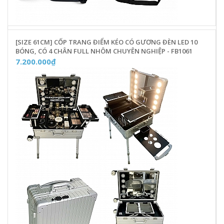
[SIZE 61CM] CỐP TRANG ĐIỂM KÉO CÓ GƯƠNG ĐÈN LED 10
BÓNG, CÓ 4 CHÂN FULL NHÔM CHUYÊN NGHIỆP - FB1061
7.200.000₫