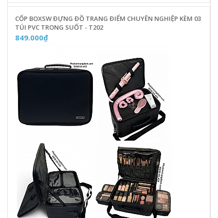
CỐP BOXSW ĐỰNG ĐỒ TRANG ĐIỂM CHUYÊN NGHIỆP KÈM 03
TÚI PVC TRONG SUỐT - T202
849.000₫