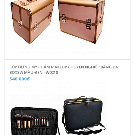
CỐP ĐỰNG MỸ PHẨM MAKEUP CHUYÊN NGHIỆP BẰNG DA
BOXSW MÀU ĐEN - W0218
540.000₫