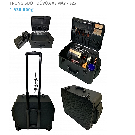
TRONG SUỐT ĐỂ VỪA XE MÁY - 826
1.630.000₫