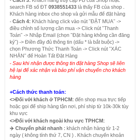
-
Cách 3:
Khách hàng truy cập FB của Shop hoặc
search FB số ĐT
0938551433
là thấy FB của shop .
Khách hàng inbox cho shop và gửi mẫu để đặt hàng
-
Cách 4:
Khách hàng click vào nút "ĐẶT MUA" ->
điều chỉnh số lượng cần mua -> Click nút "Thanh
Toán" -> Nhập Email (chọn "Đặt hàng không cần đăng
ký") -> Điền đầy đủ thông tin (dấu * là bắt buộc) ->
chọn Phương Thức Thanh Toán -> Click nút "XÁC
NHẬN" để Hoàn Tất Đặt Hàng
-
Sau khi nhận được thông tin đặt hàng Shop sẽ liên
hệ lại để xác nhận và báo phí vận chuyển cho khách
hàng
+Cách thức thanh toán:
<>Đối với khách ở TPHCM:
đến shop mua trực tiếp
hoặc gọi để ship hàng tận nơi, phí ship từ 10k-30k tùy
khu vực
<>Đối với khách ngoài khu vực TPHCM:
✈️ Chuyển phát nhanh :
khách nhận hàng từ 1-2
ngày ( không tính thứ 7, CN ) . Khách chuyển khoản