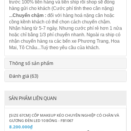
trước 100% tiền hàng và tiền ship rồi shop sẽ đóng
hàng gửi cho khách (Cước phí tính theo cân nặng)
...Chuyển chậm :
đối với hàng hoá nặng cân hoặc
cồng kềnh khách có thể chọn cách chuyển chậm.
Nhận hàng từ 5-7 ngày. Nhưng cước phí rẻ hơn 1 nửa
hoặc chỉ bằng 1/3 phí chuyển nhanh. Ngoài ra ship có
nhận chuyển hàng ra các bến xe Phương Trang, Hoa
Mai, Tô Châu...Tuỳ theo yêu cầu của khách.
Thông số sản phẩm
Đánh giá (63)
SẢN PHẨM LIÊN QUAN
[SIZE 67CM] CỐP MAKEUP KÉO CHUYÊN NGHIỆP CÓ CHÂN VÀ
GƯƠNG ĐÈN LED 10 BÓNG - FB1067
8.200.000₫