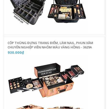
CỐP THÙNG ĐỰNG TRANG ĐIỂM, LÀM NAIL, PHUN XĂM
CHUYÊN NGHIỆP VIỀN NHÔM MÀU VÀNG HỒNG - 3629A
930.000₫