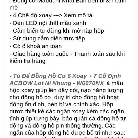
- Động cơ Mabuchi Nhật Bản bền bỉ & mạnh
mẽ
- 4 Chế độ xoay ---> Xem mô tả
- Đèn LED nội thất màu xanh
- Cảm biến tự dừng khi mở nắp hộp
- Sử dụng cắm điện trực tiếp
- Có ổ khoá an toàn
- Giao hàng toàn quốc - Thanh toán sau khi
kiểm tra hàng
-
Tủ Để Đồng Hồ Cơ 6 Xoay + 7 Cố Định
ACBOW Lót Nỉ Nhung - W6070NX
là mẫu
hộp xoay giúp lên dây cót, nạp năng lượng
cho đồng hồ cơ, duy trì cho đồng hồ hoạt
động ổn định, bền bỉ và chính xác. Hộp
được thiết kế các ngăn xoay kèm các ngăn
tĩnh giúp trưng bày, bảo quản cả đồng hồ tự
động và đồng hồ pin thông thường. Các
ngăn của hộp đồng hồ được bố trí như sau: