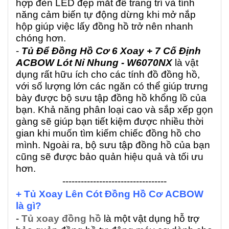
hợp đèn LED đẹp mắt để trang trí và tính
năng cảm biến tự động dừng khi mở nắp
hộp giúp việc lấy đồng hồ trở nên nhanh
chóng hơn.
-
Tủ Để Đồng Hồ Cơ 6 Xoay + 7 Cố Định
ACBOW Lót Nỉ Nhung - W6070NX
là vật
dụng rất hữu ích cho các tính đồ đồng hồ,
với số lượng lớn các ngăn có thể giúp trưng
bày được bộ sưu tập đồng hồ khổng lồ của
bạn. Khả năng phân loại cao và sắp xếp gọn
gàng sẽ giúp bạn tiết kiệm được nhiều thời
gian khi muốn tìm kiếm chiếc đồng hồ cho
mình. Ngoài ra, bộ sưu tập đồng hồ của bạn
cũng sẽ được bảo quản hiệu quả và tối ưu
hơn.
----------------------------------
+ Tủ Xoay Lên Cót Đồng Hồ Cơ ACBOW
là gì?
-
Tủ xoay đồng hồ
là một vật dụng hỗ trợ