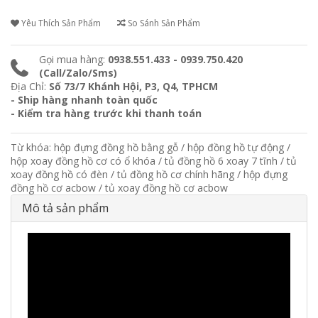
Yêu Thích Sản Phẩm
So Sánh Sản Phẩm
Gọi mua hàng:
0938.551.433 - 0939.750.420
(Call/Zalo/Sms)
Địa Chỉ:
Số 73/7 Khánh Hội, P3, Q4, TPHCM
- Ship hàng nhanh toàn quốc
- Kiểm tra hàng trước khi thanh toán
Từ khóa:
hộp đựng đồng hồ bằng gỗ
/
hộp đồng hồ tự động
/
hộp xoay đồng hồ cơ có ổ khóa
/
tủ đồng hồ 6 xoay 7 tĩnh
/
tủ
xoay đồng hồ có đèn
/
tủ đồng hồ cơ chính hãng
/
hộp đựng
đồng hồ cơ acbow
/
tủ xoay đồng hồ cơ acbow
Mô tả sản phẩm