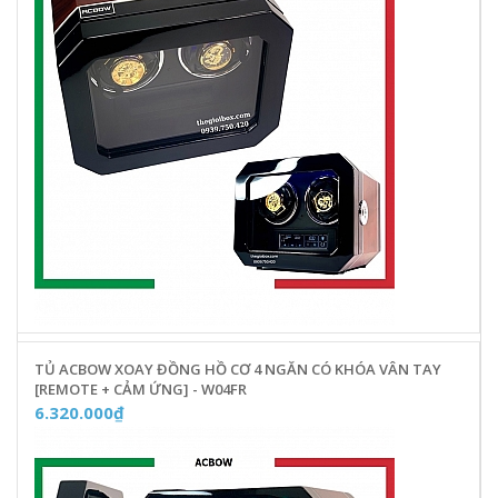
TỦ ACBOW XOAY ĐỒNG HỒ CƠ 4 NGĂN CÓ KHÓA VÂN TAY
[REMOTE + CẢM ỨNG] - W04FR
6.320.000₫