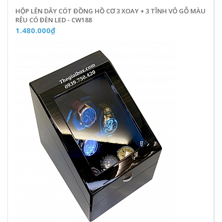
HỘP LÊN DÂY CÓT ĐỒNG HỒ CƠ 3 XOAY + 3 TĨNH VỎ GỖ MÀU
RÊU CÓ ĐÈN LED - CW188
1.480.000₫