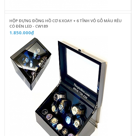
HỘP ĐỰNG ĐỒNG HỒ CƠ 6 XOAY + 6 TĨNH VỎ GỖ MÀU RÊU
CÓ ĐÈN LED - CW189
1.850.000₫