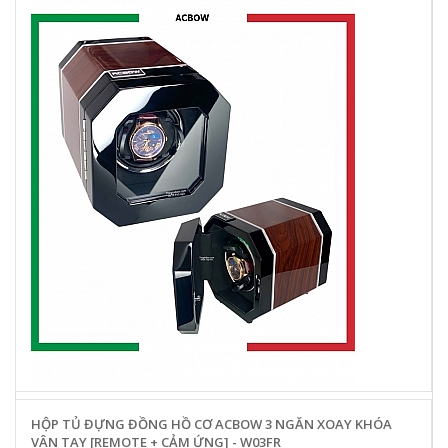
HỘP TỦ ĐỰNG ĐỒNG HỒ CƠ ACBOW 3 NGĂN XOAY KHÓA
VÂN TAY [REMOTE + CẢM ỨNG] - W03FR