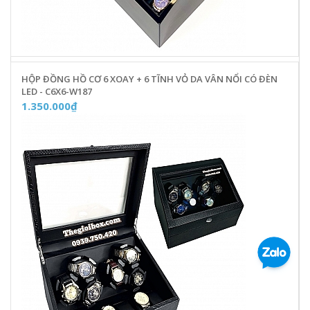
HỘP ĐỒNG HỒ CƠ 6 XOAY + 6 TĨNH VỎ DA VÂN NỔI CÓ ĐÈN
LED - C6X6-W187
1.350.000₫