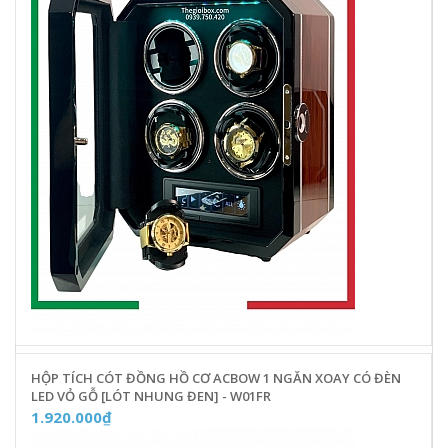
HỘP TÍCH CÓT ĐỒNG HỒ CƠ ACBOW 1 NGĂN XOAY CÓ ĐÈN
LED VỎ GỖ [LÓT NHUNG ĐEN] - W01FR
1.920.000₫