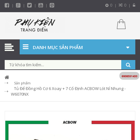
0
0
DANH MỤC SẢN PHẨM
0938551433
Sản phẩm
Tủ Để Đồng Hồ Cơ 6 Xoay + 7 Cố Định ACBOW Lót Nỉ Nhung -
W6070NX