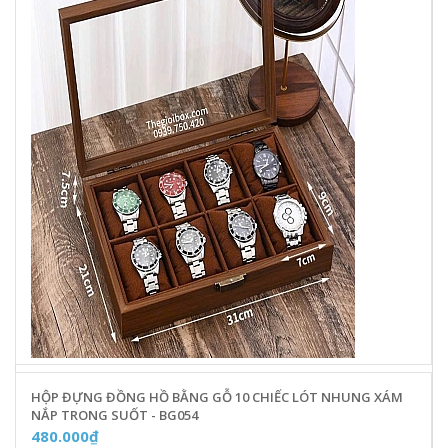
HỘP ĐỰNG ĐỒNG HỒ BẰNG GỖ 10 CHIẾC LÓT NHUNG XÁM
NẮP TRONG SUỐT - BG054
480.000₫