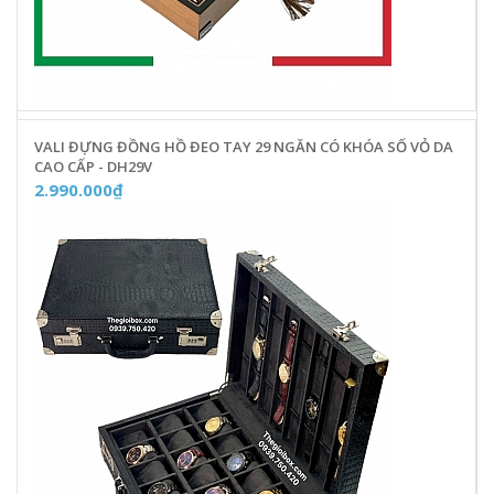
VALI ĐỰNG ĐỒNG HỒ ĐEO TAY 29 NGĂN CÓ KHÓA SỐ VỎ DA
CAO CẤP - DH29V
2.990.000₫