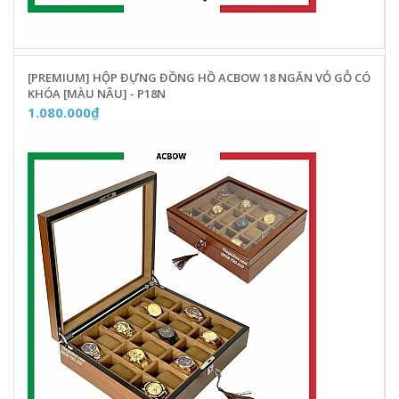
[PREMIUM] HỘP ĐỰNG ĐỒNG HỒ ACBOW 18 NGĂN VỎ GỖ CÓ
KHÓA [MÀU NÂU] - P18N
1.080.000₫