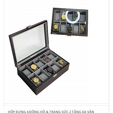
HỘP ĐỰNG 6 ĐỒNG HỒ & TRANG SỨC 2 TẦNG DA VÂN