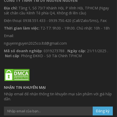
CÔNG TY TNHH TM DV NGUYÊN NGUYÊN
Địa chỉ:
Tầng 1, Số 73/7 Khánh Hội, P Vĩnh Hội, TPHCM (Ngay
sát chân cầu Kênh Tẻ phía Q4, Không đi lên cầu)
Điện thoại: 0938.551.433 - 0939.750.420 (Call/Zalo/Sms), Fax:
Thời gian làm việc:
T2-T7: 9h30 - 19h30. Chủ nhật: 10h - 18h
Email:
nguyennguyen2025co.ltd@gmail.com
Mã số doanh nghiệp
: 0319273788 .
Ngày cấp:
21/11/2025 .
Nơi cấp
: Phòng ĐKKD - Sở Tài Chính TPHCM
NHẬN TIN KHUYẾN MẠI
Nhập email để nhận thông tin khuyến mại sản phẩm với giá hấp
dẫn.
Đăng ký