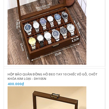
HỘP BẢO QUẢN ĐỒNG HỒ ĐEO TAY 10 CHIẾC VỎ GỖ, CHỐT
KHÓA KIM LOẠI - DH10SN
400.000₫