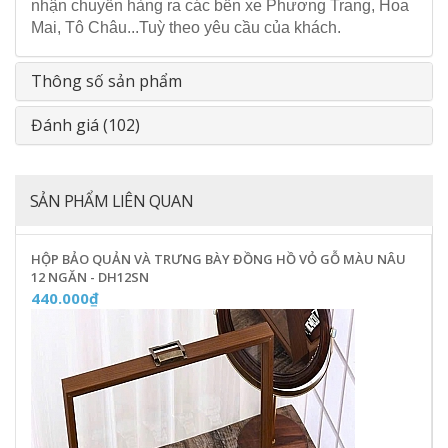
nhận chuyển hàng ra các bến xe Phương Trang, Hoa
Mai, Tô Châu...Tuỳ theo yêu cầu của khách.
Thông số sản phẩm
Đánh giá (102)
SẢN PHẨM LIÊN QUAN
HỘP BẢO QUẢN VÀ TRƯNG BÀY ĐỒNG HỒ VỎ GỖ MÀU NÂU
12 NGĂN - DH12SN
440.000₫