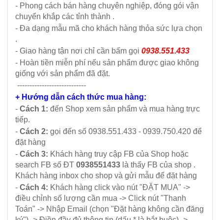
- Phong cách bán hàng chuyên nghiệp, đóng gói vận
chuyển khắp các tỉnh thành .
- Đa dạng mẫu mã cho khách hàng thỏa sức lựa chọn
.
- Giao hàng tận nơi chỉ cần bấm gọi
0938.551.433
- Hoàn tiền miễn phí nếu sản phẩm được giao không
giống với sản phẩm đã đặt.
----------------------------
+ Hướng dẫn cách thức mua hàng:
-
Cách 1:
đến Shop xem sản phẩm và mua hàng trực
tiếp.
-
Cách 2:
gọi đến số 0938.551.433 - 0939.750.420 để
đặt hàng
-
Cách 3:
Khách hàng truy cập FB của Shop hoặc
search FB số ĐT
0938551433
là thấy FB của shop .
Khách hàng inbox cho shop và gửi mẫu để đặt hàng
-
Cách 4:
Khách hàng click vào nút "ĐẶT MUA" ->
điều chỉnh số lượng cần mua -> Click nút "Thanh
Toán" -> Nhập Email (chọn "Đặt hàng không cần đăng
ký") -> Điền đầy đủ thông tin (dấu * là bắt buộc) ->