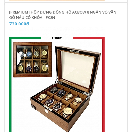
[PREMIUM] HỘP ĐỰNG ĐỒNG HỒ ACBOW 8 NGĂN VỎ VÂN
GỖ NÂU CÓ KHÓA - P08N
730.000₫