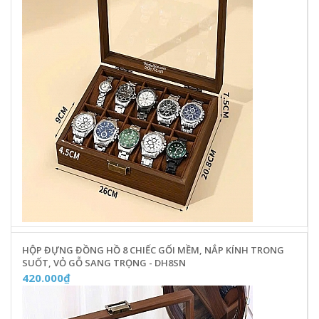
HỘP ĐỰNG ĐỒNG HỒ 8 CHIẾC GỐI MỀM, NẮP KÍNH TRONG
SUỐT, VỎ GỖ SANG TRỌNG - DH8SN
420.000₫