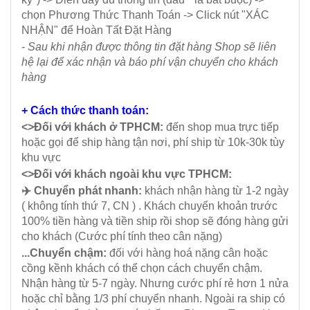
chọn Phương Thức Thanh Toán -> Click nút "XÁC
NHẬN" để Hoàn Tất Đặt Hàng
-
Sau khi nhận được thông tin đặt hàng Shop sẽ liên
hệ lại để xác nhận và báo phí vận chuyển cho khách
hàng
+ Cách thức thanh toán:
<>Đối với khách ở TPHCM:
đến shop mua trực tiếp
hoặc gọi để ship hàng tận nơi, phí ship từ 10k-30k tùy
khu vực
<>Đối với khách ngoài khu vực TPHCM:
✈️ Chuyển phát nhanh:
khách nhận hàng từ 1-2 ngày
( không tính thứ 7, CN ) . Khách chuyển khoản trước
100% tiền hàng và tiền ship rồi shop sẽ đóng hàng gửi
cho khách (Cước phí tính theo cân nặng)
...Chuyển chậm:
đối với hàng hoá nặng cân hoặc
cồng kềnh khách có thể chọn cách chuyển chậm.
Nhận hàng từ 5-7 ngày. Nhưng cước phí rẻ hơn 1 nửa
hoặc chỉ bằng 1/3 phí chuyển nhanh. Ngoài ra ship có