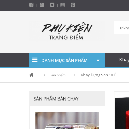
Kha
DANH MỤC SẢN PHẨM
Khay Đựng Son 18 Ô
Sản phẩm
SẢN PHẨM BÁN CHẠY