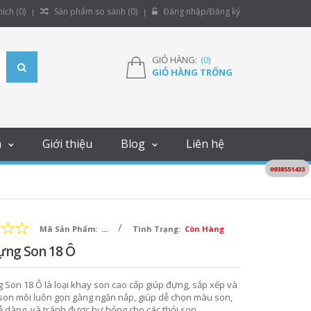
ích (
0
)
Sản phẩm so sánh (
0
)
Đăng nhập/Đăng ký
GIỎ HÀNG:
(
0
)
GIỎ HÀNG TRỐNG
m
Giới thiệu
Blog
Liên hệ
0938551433
/
Mã Sản Phẩm:
...
Tình Trạng:
Còn Hàng
ựng Son 18 Ô
Son 18 Ô là loại khay son cao cấp giúp đựng, sắp xếp và
son môi luôn gọn gàng ngăn nắp, giúp dễ chọn màu son,
 dàng, và tránh được hư hỏng cho các thỏi son.