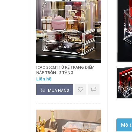
[CAO 36CM] TỦ KỆ TRANG ĐIỂM
NẮP TRÒN - 3 TẦNG
Liên hệ
MUA HÀNG
Mô t