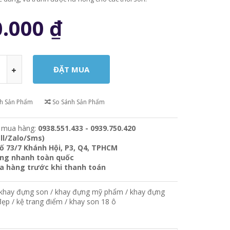
0.000
₫
ch Sản Phẩm
So Sánh Sản Phẩm
 mua hàng:
0938.551.433 - 0939.750.420
ll/Zalo/Sms)
ố 73/7 Khánh Hội, P3, Q4, TPHCM
àng nhanh toàn quốc
ra hàng trước khi thanh toán
khay đựng son
/
khay đựng mỹ phẩm
/
khay đựng
đẹp
/
kệ trang điểm
/
khay son 18 ô