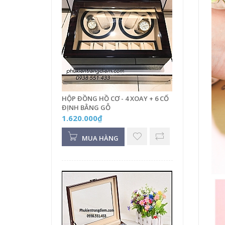
HỘP ĐỒNG HỒ CƠ - 4 XOAY + 6 CỐ
ĐỊNH BẰNG GỖ
1.620.000₫
MUA HÀNG