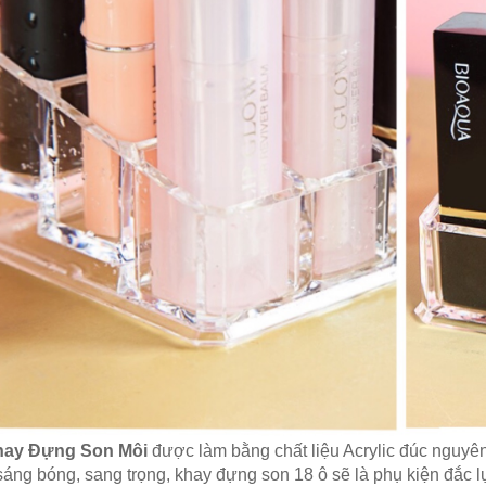
hay Kệ Đựng Đồ Trang
Bán Hộp Đựng Đồng Hồ Đ
- Mỹ Phẩm Đẹp Sang
Hộp Đựng Trang Sức - Mắ
 - Trang 2
bằng Da, bằng Gỗ tại Tp
-2023
01-04-2026
 cầu làm đẹp ngày càng nhiều của các
Hãy bảo về những chiếc đồng hồ yêu
ụ nữ thì việc mỗi cá nhân…
bạn bằng Hộp Đựng Đồng Hồ Đeo T
cấp.…
ÊM
ĐỌC THÊM
ay Đựng Son Môi
được làm bằng chất liệu Acrylic đúc nguyên
sáng bóng, sang trọng, khay đựng son 18 ô sẽ là phụ kiện đắc l