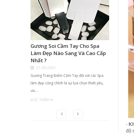
Gương Soi Cầm Tay Cho Spa
Hộp K
Làm Đẹp Nào Sang Và Cao Cấp
Điểm 
Nhất ?
TPHCM
27-09-2023
21-09
Gương Trang Điểm Cầm Tay đối với các Spa
- Với nhu
làm đẹp cũng chính là sự lựa chọn thiết yếu,
chị em ph
ưu…
ĐỌC TH
ĐỌC THÊM
-
Kh
độ 