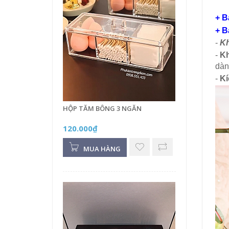
+ B
+ B
-
Kh
-
Kh
dàn
-
Kí
HỘP TĂM BÔNG 3 NGĂN
120.000₫
MUA HÀNG