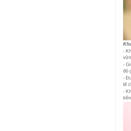
Kha
-
Kh
vữn
- G
đó 
- Đ
tế 
- K
trê