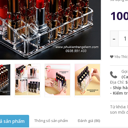
10
Yêu Thí
Gọi
(Ca
Địa Chỉ:
S
- Ship h
- Kiểm t
Từ khóa:
son môi 
ả sản phẩm
Thông số sản phẩm
Đánh giá (86)